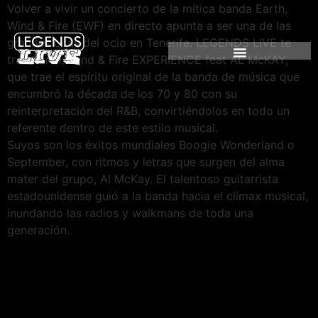
Volver a vivir un concierto de la mítica banda Earth,
Wind & Fire (EWF) en directo apunta a ser una de las
grandes citas del ocio en Tenerife. LEGENDS LIVE te
trae Earth, Wind & Fire EXPERIENCE feat AL McKAY,
que trae el espíritu original de la banda de música que
encumbró la década de los 70 y 80 con su
reinterpretación del R&B, convirtiéndolos en todo un
referente dentro de este estilo musical.
Suyos son los éxitos mundiales Boogie Wonderland o
September, con ritmos y letras que surgen del alma
mater del grupo, Al McKay. El talentoso guitarrista
estadounidense guió a la banda hacia el clímax musical,
inundando las radios y walkmans de toda una
generación.